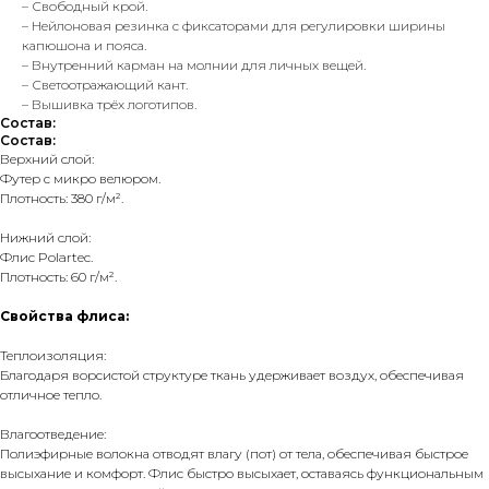
– Свободный крой.
– Нейлоновая резинка с фиксаторами для регулировки ширины
капюшона и пояса.
– Внутренний карман на молнии для личных вещей.
– Светоотражающий кант.
– Вышивка трёх логотипов.
Состав:
Состав:
Верхний слой:
Футер с микро велюром.
Плотность: 380 г/м².
Нижний слой:
Флис Polartec.
Плотность: 60 г/м².
Свойства флиса:
Теплоизоляция:
Благодаря ворсистой структуре ткань удерживает воздух, обеспечивая
отличное тепло.
Влагоотведение:
Полиэфирные волокна отводят влагу (пот) от тела, обеспечивая быстрое
высыхание и комфорт. Флис быстро высыхает, оставаясь функциональным