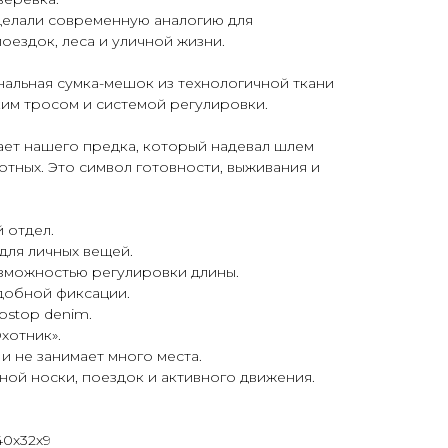
сделали современную аналогию для
оездок, леса и уличной жизни.
нальная сумка-мешок из технологичной ткани
ским тросом и системой регулировки.
ает нашего предка, который надевал шлем
отных. Это символ готовности, выживания и
 отдел.
для личных вещей.
озможностью регулировки длины.
добной фиксации.
ipstop denim.
хотник».
и не занимает много места.
ой носки, поездок и активного движения.
40х32х9