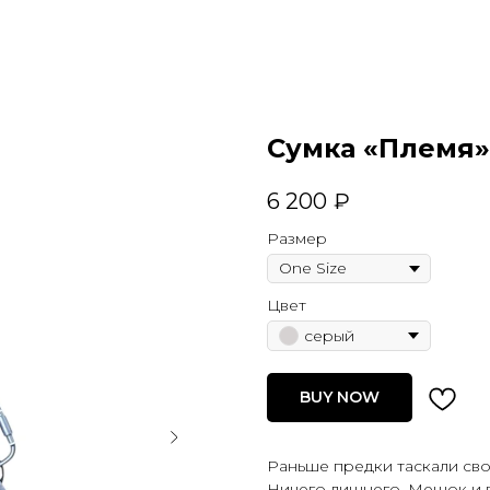
Сумка «Племя»
6 200
₽
Размер
Цвет
серый
BUY NOW
Раньше предки таскали сво
Ничего лишнего. Мешок и 