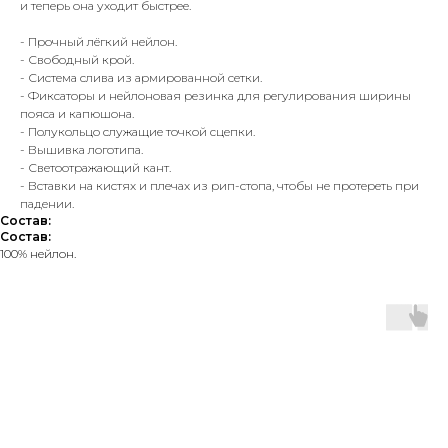
и теперь она уходит быстрее.
- Прочный лёгкий нейлон.
- Свободный крой.
- Система слива из армированной сетки.
- Фиксаторы и нейлоновая резинка для регулирования ширины
пояса и капюшона.
- Полукольцо служащие точкой сцепки.
- Вышивка логотипа.
- Светоотражающий кант.
- Вставки на кистях и плечах из рип-стопа, чтобы не протереть при
падении.
Состав:
Состав:
100% нейлон.